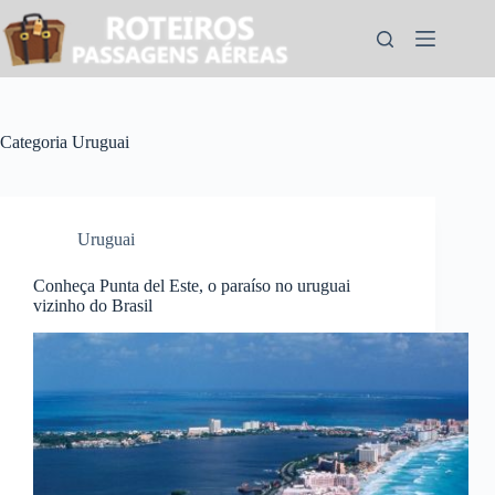
Pular
para
o
conteúdo
Categoria
Uruguai
Uruguai
Conheça Punta del Este, o paraíso no uruguai
vizinho do Brasil